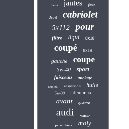
jantes
avus
frein
cabriolet
droit
pour
5x112
liqui
filtre
8x18
coupé
8x19
coupe
gauche
sport
5w-40
faisceau
attelage
huile
inspection
original
silencieux
5w-30
avant
quattro
audi
moteur
moly
pare-chocs