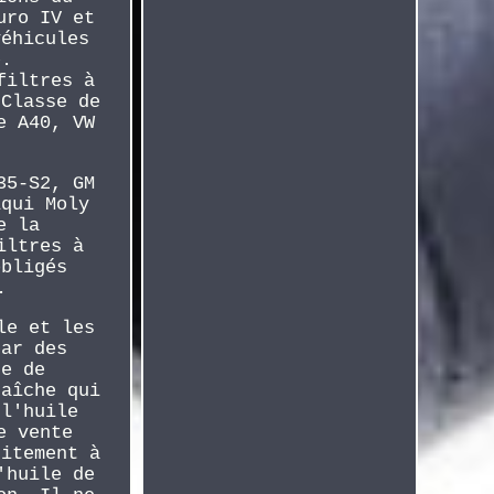
uro IV et
véhicules
é.
filtres à
 Classe de
e A40, VW
35-S2, GM
iqui Moly
e la
iltres à
obligés
.
le et les
par des
se de
raîche qui
 l'huile
e vente
uitement à
'huile de