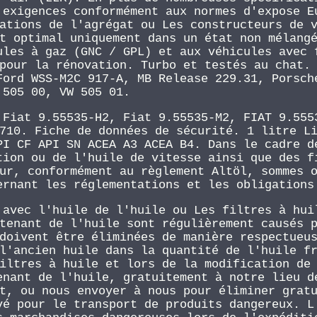
 exigences conformément aux normes d'expose E
ations de l'agrégat ou Les constructeurs de 
t optimal uniquement dans un état non mélang
ules à gaz (GNC / GPL) et aux véhicules avec 
pour la rénovation. Turbo et testés au chat.
Ford WSS-M2C 917-A, MB Release 229.31, Porsch
505 00, VW 505 01.
 Fiat 9.55535-H2, Fiat 9.55535-M2, FIAT 9.555
710. Fiche de données de sécurité. 1 litre L
PI CF API SN ACEA A3 ACEA B4. Dans le cadre d
tion ou de l'huile de vitesse ainsi que des f
ur, conformément au règlement Altöl, sommes 
ernant les réglementations et les obligations
 avec l'huile de l'huile ou Les filtres à hui
tenant de l'huile sont régulièrement causés 
doivent être éliminées de manière respectueu
l'ancien huile dans la quantité de l'huile f
iltres à huile et lors de la modification de
enant de l'huile, gratuitement à notre lieu d
t, ou nous envoyer à nous pour éliminer grat
vé pour le transport de produits dangereux. L