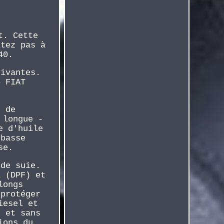
t. Cette
itez pas à
40.
uivantes.
4 FIAT
é de
 longue -
e d'huile
 basse
se.
 de suie.
l (DPF) et
longs
 protéger
iesel et
c et sans
ions du