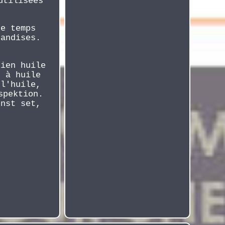
utilisées
de temps
handises.
cien huile
s à huile
 l'huile,
spektion.
enst set,