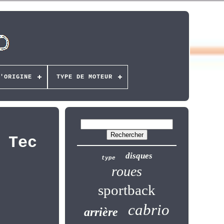
'ORIGINE
TYPE DE MOTEUR
 Tec
disques
type
roues
sportback
cabrio
arrière