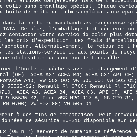
s marchandises dangereuses lors de l'expéditi
e colis sans emballage spécial. Chaque carto
e boîte de boîte en film supplémentaire épai
 dans la boîte de marchandises dangereuse sp
 IATA. De plus, l'emballage doit contenir un
ez contacter votre service de colis plus dét
t les prix d'expédition. Les frais d'emballag
l'acheteur. Alternativement, le retour de l'h
s les stations-service ou aux points de recyc
une utilisation de cour ou de ferraille.
iner l'huile de déchets avec un changement d
nal (OE). ACEA A3; ACEA B4; ACEA C3; API CF;
Porsche A40; VW 502 00; VW 505 00; VW 505 01
 9.55535-S2; Renault RN 0700; Renault RN 0710
0710; ACEA A3; ACEA B4; ACEA C3; API CF; API 
T 9.55535-M2; Ford WSS-M2C 917-A; MB 229.31;
 RN 0700; VW 502 00; VW 505 01.
ement à des fins de comparaison. Peut provoqu
 données de sécurité EUH210 disponible sur de
ux (OE n °) servent de numéros de référence 