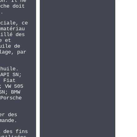
on. Il ne
uche doit
s.
éciale, ce
 matériau
aillé des
e et
uile de
lage, par
'huile.
 API SN;
; Fiat
; VW 505
SN; BMW
 Porsche
er des
mande.
à des fins