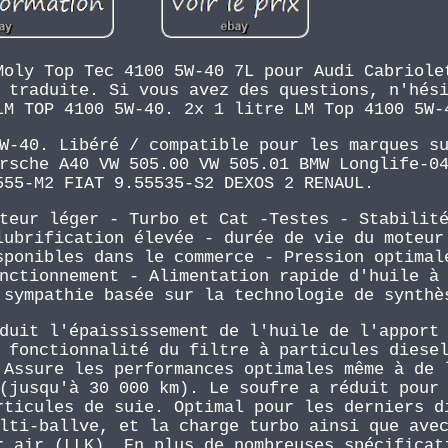
Moly Top Tec 4100 5W-40 7L pour Audi Cabriole
 traduite. Si vous avez des questions, n'hés
LM TOP 4100 5W-40. 2x 1 litre LM Top 4100 5W-
W-40. Libéré / compatible pour les marques s
rsche A40 VW 505.00 VW 505.01 BMW Longlife-0
555-M2 FIAT 9.55535-S2 DEXOS 2 RENAUL.
teur léger - Turbo et Cat -Testes - Stabilit
lubrification élevée - durée de vie du moteur
sponibles dans le commerce - Pression optimal
nctionnement - Alimentation rapide d'huile à
 sympathie basée sur la technologie de synthè
duit l'épaississement de l'huile de l'apport
 fonctionnalité du filtre à particules diese
 Assure les performances optimales même à de 
(jusqu'à 30 000 km). Le soufre a réduit pour
rticules de suie. Optimal pour les derniers d
lti-ballve, et la charge turbo ainsi que ave
r air (LLK). En plus de nombreuses spécificat