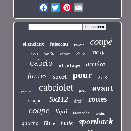
coupé
faisceau
silencieux
moteur
moly
8x18
avus
5w-30
quattro
cabrio
arrière
attelage
pour
jantes
sport
8x19
cabriolet
avant
frein
pare-chocs
roues
5x112
disques
droit
coupe
liqui
inspection
original
sportback
huile
gauche
filtre