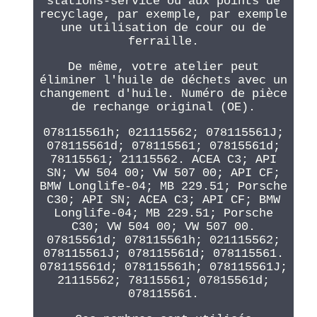
stations-service ou aux points de
recyclage, par exemple, par exemple
une utilisation de cour ou de
ferraille.
De même, votre atelier peut
éliminer l'huile de déchets avec un
changement d'huile. Numéro de pièce
de rechange original (OE).
078115561h; 021115562; 078115561J;
078115561d; 078115561; 07815561d;
78115561; 21115562. ACEA C3; API
SN; VW 504 00; VW 507 00; API CF;
BMW Longlife-04; MB 229.51; Porsche
C30; API SN; ACEA C3; API CF; BMW
Longlife-04; MB 229.51; Porsche
C30; VW 504 00; VW 507 00.
07815561d; 078115561h; 021115562;
078115561J; 078115561d; 078115561.
078115561d; 078115561h; 078115561J;
21115562; 78115561; 07815561d;
078115561.