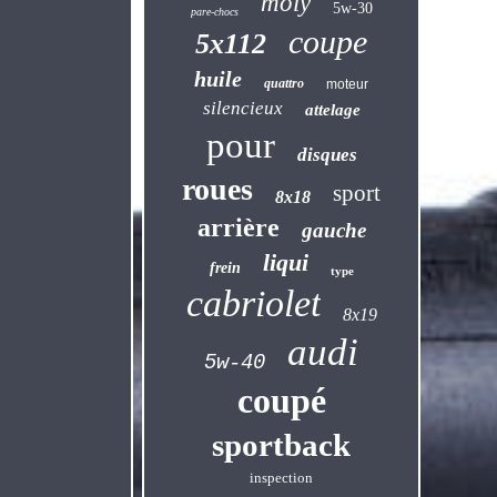
moly
5w-30
pare-chocs
coupe
5x112
huile
quattro
moteur
silencieux
attelage
pour
disques
roues
sport
8x18
arrière
gauche
liqui
frein
type
cabriolet
8x19
audi
5w-40
coupé
sportback
inspection