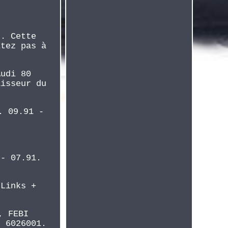
t. Cette
itez pas à
Audi 80
aisseur du
. 09.91 -
 - 07.91.
 Links +
, FEBI
: 6026001.