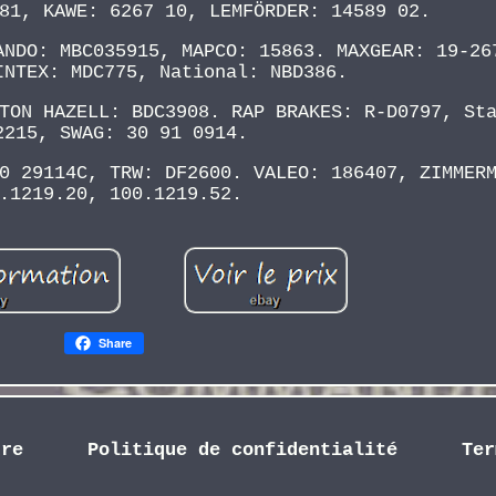
81, KAWE: 6267 10, LEMFÖRDER: 14589 02.
ANDO: MBC035915, MAPCO: 15863. MAXGEAR: 19-26
INTEX: MDC775, National: NBD386.
TON HAZELL: BDC3908. RAP BRAKES: R-D0797, St
2215, SWAG: 30 91 0914.
0 29114C, TRW: DF2600. VALEO: 186407, ZIMMER
.1219.20, 100.1219.52.
Share
dre
Politique de confidentialité
Ter