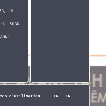
73, 19-
ark: SKBD-
MANN:
mes d'utilisation
EN
FR