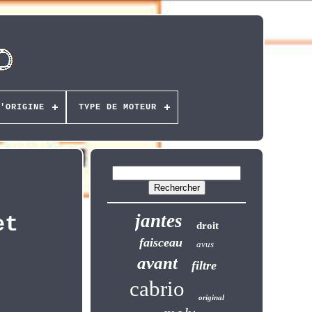
'ORIGINE
TYPE DE MOTEUR
jantes
et
droit
faisceau
avus
avant
filtre
cabrio
original