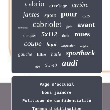
cabrio
arrière
attelage
pour
jantes
sport
8x19
cabriolet
avant
frein
pare-chocs
roues
5x112
disques
droit
coupe
liqui
inspection
original
sportback
huile
gauche
filtre
audi
5w-40
type
Page d'accueil
Nous joindre
Politique de confidentialité
Termes d'utilisation