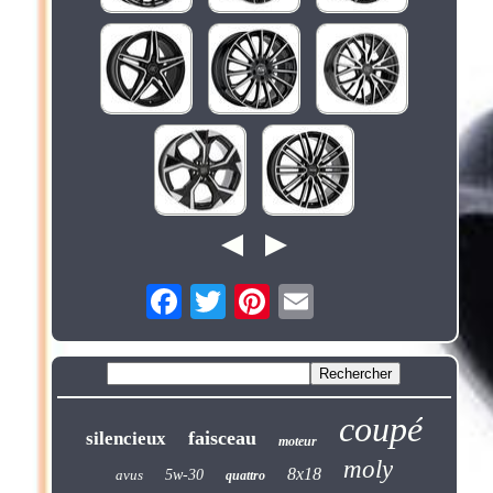
coupé
faisceau
silencieux
moteur
moly
8x18
avus
5w-30
quattro