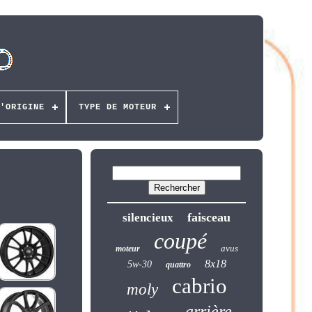
'ORIGINE
TYPE DE MOTEUR
faisceau
silencieux
coupé
avus
moteur
8x18
5w-30
quattro
cabrio
moly
arrière