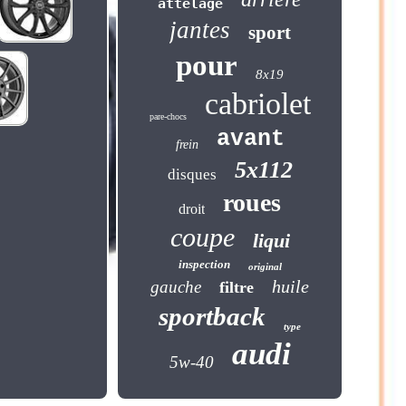
attelage
jantes
sport
pour
8x19
cabriolet
pare-chocs
avant
frein
5x112
disques
roues
droit
coupe
liqui
inspection
original
huile
gauche
filtre
sportback
type
audi
5w-40