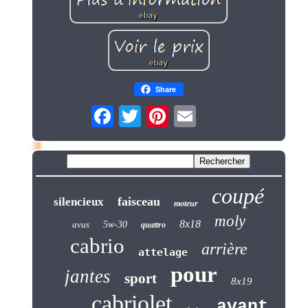
Share
coupé
faisceau
silencieux
moteur
moly
8x18
avus
5w-30
quattro
cabrio
arrière
attelage
pour
jantes
sport
8x19
cabriolet
avant