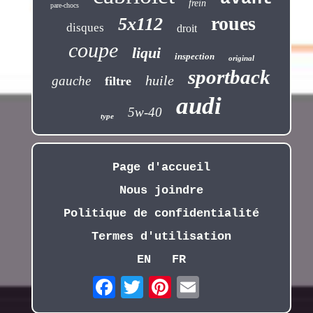
frein
pare-chocs
roues
5x112
disques
droit
coupe
liqui
inspection
original
sportback
huile
gauche
filtre
audi
5w-40
type
Page d'accueil
Nous joindre
Politique de confidentialité
Termes d'utilisation
EN
FR