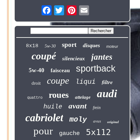
sport
disques
8x18
5w-30
moteur
coupé
jantes
silencieux
sportback
5w-40
faisceau
coupe
liqui
filtre
droit
audi
roues
attelage
quattro
avant
huile
frein
cabriolet
moly
avus
original
pour
5x112
gauche