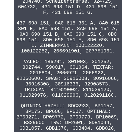
204740, Scheibenbremse. 324725,
604732, 431 698 151 D, 431 698 151
F, 431 698 151 G.
437 698 151, 8A0 615 301 A, 8A0 615
301 E, 8A0 698 151. 8A0 698 151 A,
8A0 698 151 B, 8A0 698 151 C, 8D0
698 151. 8D0 698 151 E, 8D0 698 151
L. ZIMMERMANN: 100122220,
100122252, 206691901, 207781961.
VALEO: 186291, 301003, 301252,
302744, 598017, 601864. TEXTAR:
2016804, 2066921, 2066922,
92060600. SWAG: 30916008, 30916066,
30916308, 30916336, 32908573.
TRISCAN: 811029002, 811029120,
811029976, 811029986, 812029116C.
QUINTON HAZELL: BDC3933, BP1157,
BP175, BP606, BP607. OPTIMAL:
BP09271, BP09772, BP09773, BP10069,
BS2950C. TRW: DF2601, GDB1044,
GDB1057, GDB1376, GDB404, GDB826,