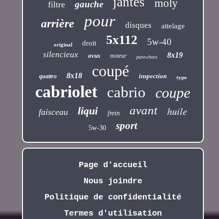
jantes
moly
gauche
filtre
pour
arrière
disques
attelage
5x112
5w-40
droit
original
silencieux
8x19
avus
moteur
pare-chocs
coupé
8x18
inspection
quattro
type
cabriolet
cabrio
coupe
avant
liqui
huile
faisceau
frein
sport
5w-30
Page d'accueil
Nous joindre
Politique de confidentialité
Termes d'utilisation