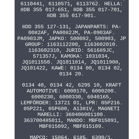
6110441, 6110571, 6113762. HELLA:
8DB 355 017-651, 8DB 355 017-701,
8DB 355 017-901.
8DD 355 127-131, JAPANPARTS: PA-
0082AF, PA0082JM, PA-0903AF.
PA0903JM, JAPKO: 500082, 500903, JP
GROUP: 1163112200, 1163602010.
1163602310, JURID: 561689JC,
571357J, KAMOKA: 1031034,
JQ1011550. JQ1011814, JQ1011908,
JQ101422, KAWE: 0134 00, 0134 02,
0134 20.
0134 40, 0134 42, 6295 10, KRAFT
AUTOMOTIVE: 6000170, 6000200.
6000230, 6000330, 6040165,
LEMFÖRDER: 13721 01, LPR: 05P216.
05P221, 05P600, A1381V, MAGNETI
MARELLI: 360406001100.
363700485011, MANDO: MBF015091,
MBF015092, MBF015109.
MAPCO: 15864, 6185, 6390/1,