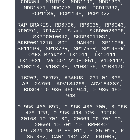
GDB854. MINTEX: MDB1190, MDB1293,
MDB1571, MDC776. DON: PCD12882,
PCP1136, PCP1145, PCP1322.
RAP BRAKES: RD0796, RP0035, RP0043,
RP0291, RP1477. Stark: SKBD0020308,
SKBP0010042, SKBP0011031,
SKBP0011216. SCT - MANNOL: SP110PR,
SP111PR, SP137PR, SP176PR, SP199PR.
TOMEX Brakes: TX1011, TX10111,
TX10631. VAICO: V1080051, V108112,
V108113, V108135, V108136, V108170.
16202, 36789, ABAKUS: 231-01-038,
AP: 24759. ADV184269, ADV184387,
BOSCH: 0 986 460 944, 0 986 460
948.
0 986 466 693, 0 986 466 700, 0 986
478 128, 0 986 494 726. BRECK:
20168 10 701 00, 20669 00 701 00,
20669 10 701 10. BREMBO:
09.7821.10, P 85 011, P 85 016, P
85 092, CAR: 142.737. PNT006,