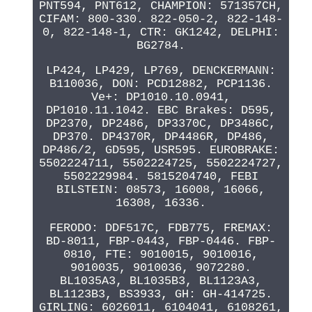
PNT594, PNT612, CHAMPION: 571357CH,
CIFAM: 800-330. 822-050-2, 822-148-
0, 822-148-1, CTR: GK1242, DELPHI:
BG2784.
LP424, LP429, LP769, DENCKERMANN:
B110036, DON: PCD12882, PCP1136.
Ve+: DP1010.10.0941,
DP1010.11.1042. EBC Brakes: D595,
DP2370, DP2486, DP3370C, DP3486C,
DP370. DP4370R, DP4486R, DP486,
DP486/2, GD595, USR595. EUROBRAKE:
5502224711, 5502224725, 5502224727,
5502229984. 5815204740, FEBI
BILSTEIN: 08573, 16008, 16066,
16308, 16336.
FERODO: DDF517C, FDB775, FREMAX:
BD-8011, FBP-0443, FBP-0446. FBP-
0810, FTE: 9010015, 9010016,
9010035, 9010036, 9072280.
BL1035A3, BL1035B3, BL1123A3,
BL1123B3, BS3933, GH: GH-414725.
GIRLING: 6026011, 6104041, 6108261,