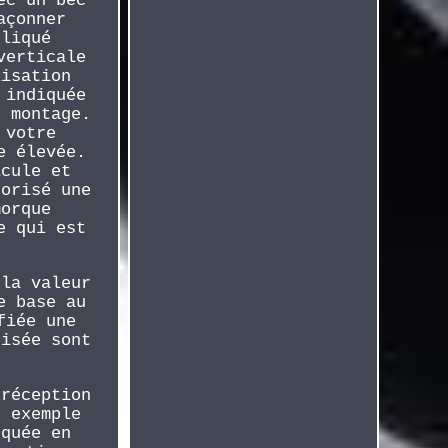
ec un bec
açonner
pliqué
verticale
lisation
 indiquée
e montage.
 votre
e élevée.
icule et
torisé une
morque
e qui est
 la valeur
e base au
fiée une
risée sont
 réception
r exemple
rquée en