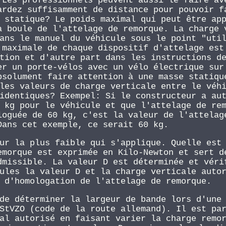
 Les professionnels peuvent aussi le faire av
ardez suffisamment de distance pour pouvoir f
 statique? Le poids maximal qui peut être ap
a boule de l'attelage de remorque. La charge 
ans le manuel du véhicule sous le point "uti
 maximale de chaque dispositif d'attelage est
tion et d'autre part dans les instructions d
er un porte-vélos avec un vélo électrique sur
bsolument faire attention à une masse statiqu
les valeurs de charge verticale entre le véh
identiques? Exempel: Si le constructeur a au
 kg pour le véhicule et que l'attelage de re
loguée de 60 kg, c'est la valeur de l'attelag
Dans cet exemple, ce serait 60 kg.
ur la plus faible qui s'applique. Quelle est
emorque est exprimée en Kilo-Newton et sert d
dmissible. La valeur D est déterminée et véri
ules la valeur D et la charge verticale auto
 d'homologation de l'attelage de remorque.
de déterminer la largeur de bande lors d'une
StVZO (code de la route allemand). Il est pa
al autorisé en faisant varier la charge remo