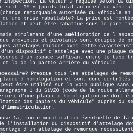
e inspection. La valeur D requise selon la di
e suit: GF = (poids total autorisé du véhicu
(charge remorquable autorisée du véhicule en
 qu'une prise rabattable? La prise est monté
lation et peut être rabattue sous le pare-ch
mais simplement d'une amélioration de l'aspe
que amovibles et pivotants sont équipés de p
ques attelages rigides avec cette caractérist
 d'un dispositif d'attelage avec une plaque d
ésence d'un espace suffisant entre le tube t
 et la de la partie arrière du véhicule.
écessaire? Presque tous les attelages de remo
plaque d'homologation et sont donc contrôlés
 peut être utilisé sur la voie publique sans 
aragraphe 1 du StVZO (code de la route allem
eriori d'une plaque d'homologation ne doit êt
ltation des papiers du véhicule" auprès du s
d'immatriculation.
ause 1a, toute modification éventuelle de la 
de l'installation du dispositif d'attelage do
montage d'un attelage de remorque nécessitan