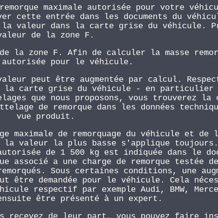
remorque maximale autorisée pour votre véhic
ver cette entrée dans les documents du véhicu
 la valeur dans la carte grise du véhicule. P
valeur de la zone F.
de la zone F. Afin de calculer la masse remo
 autorisée pour le véhicule.
valeur peut être augmentée par calcul. Respec
 la carte grise du véhicule - en particulier
elages que nous proposons, vous trouverez la 
ttelage de remorque dans les données techniq
vue produit.
ge maximale de remorquage du véhicule et de 
 la valeur la plus basse s'applique toujours
autorisée de 1 500 kg est indiquée dans le do
ue associé a une charge de remorque testée d
remorqués. Sous certaines conditions, une aug
ut être demandée pour le véhicule. Cela néce
hicule respectif par exemple Audi, BMW, Merc
ensuite être présenté à un expert.
s recevez de leur part, vous pouvez faire in