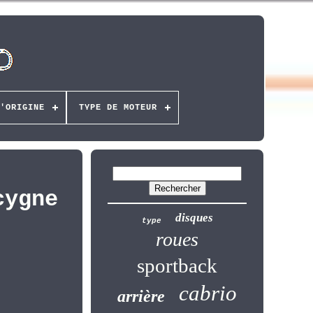
'ORIGINE
TYPE DE MOTEUR
cygne
disques
type
roues
sportback
cabrio
arrière