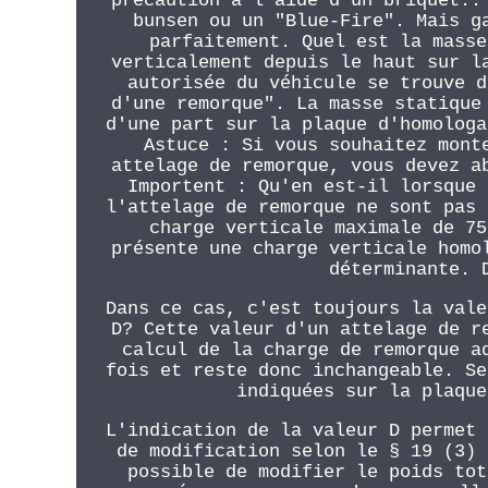
précaution à l'aide d'un briquet..
bunsen ou un "Blue-Fire". Mais g
parfaitement. Quel est la masse
verticalement depuis le haut sur l
autorisée du véhicule se trouve d
d'une remorque". La masse statique
d'une part sur la plaque d'homologa
Astuce : Si vous souhaitez mont
attelage de remorque, vous devez a
Importent : Qu'en est-il lorsque 
l'attelage de remorque ne sont pas 
charge verticale maximale de 75
présente une charge verticale homo
déterminante. 
Dans ce cas, c'est toujours la vale
D? Cette valeur d'un attelage de r
calcul de la charge de remorque a
fois et reste donc inchangeable. Se
indiquées sur la plaque
L'indication de la valeur D permet 
de modification selon le § 19 (3) 
possible de modifier le poids tot