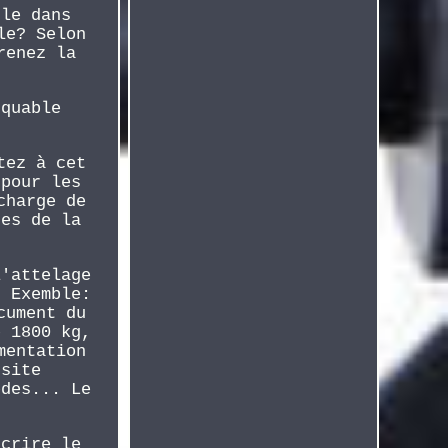
ule dans
le? Selon
renez la
rquable
tez à cet
 pour les
charge de
ues de la
l'attelage
. Exemble:
cument du
e 1800 kg,
mentation
ssite
edes... Le
scrire le