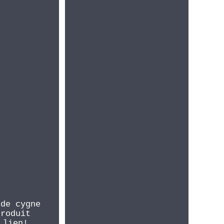
 de cygne
produit
 lien!