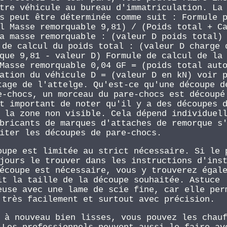
tre véhicule au bureau d'immatriculation. La
s peut être déterminée comme suit : Formule 
l Masse remorquable 9,81) / (Poids total + C
a masse remorquable : (valeur D poids total)
 de calcul du poids total : (valeur D charge 
que 9,81 - valeur D) Formule de calcul de la
Masse remorquable 0,04 GF = (poids total aut
ation du véhicule D = (valeur D en kN) voir 
tage de l'attelge. Qu'est-ce qu'une découpe d
e-chocs, un morceau du pare-chocs est découpé
t important de noter qu'il y a des découpes 
 la zone non visible. Cela dépend individuel
bricants de marques d'attaches de remorque s
iter les découpes de pare-chocs.
oupe est limitée au strict nécessaire. Si le 
jours le trouver dans les instructions d'ins
écoupe est nécessaire, vous y trouverez égal
it la taille de la découpe souhaitée. Astuce 
euse avec une lame de scie fine, car elle per
 très facilement et surtout avec précision.
 à nouveau bien lisses, vous pouvez les chau