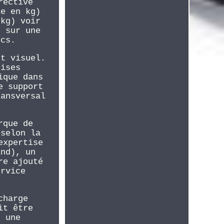
rective
le en kg)
 kg) voir
e sur une
ocs.
ct visuel.
rises
ique dans
e support
ransversal
rque de
 selon la
expertise
and), un
re ajouté
ervice
charge
it être
t une