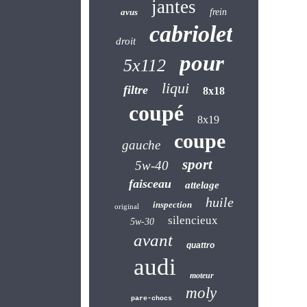
jantes
avus
frein
cabriolet
droit
pour
5x112
liqui
filtre
8x18
coupé
8x19
coupe
gauche
sport
5w-40
faisceau
attelage
huile
inspection
original
silencieux
5w-30
avant
quattro
audi
moteur
moly
pare-chocs