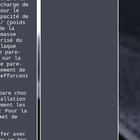
 charge de
pour le
apacité de
 / (poids
de la
 masse
orisé du
plaque
e pare-
 sur la
de pare-
lement de
'efforcent
pare choc
tallation
ement les
: Pour la
met de
ffer avec