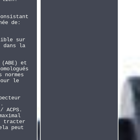
consistant
née de:
tible sur
s dans la
 (ABE) et
homologués
s normes
pour le
pecteur
e.
 / ACPS.
maximal
t tracter
ela peut