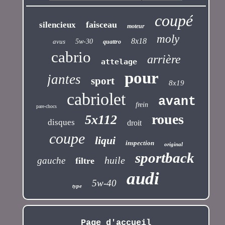
coupé
faisceau
silencieux
moteur
moly
8x18
avus
5w-30
quattro
cabrio
arrière
attelage
pour
jantes
sport
8x19
cabriolet
avant
frein
pare-chocs
roues
5x112
disques
droit
coupe
liqui
inspection
original
sportback
huile
gauche
filtre
audi
5w-40
type
Page d'accueil