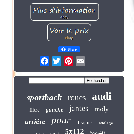
Share
audi
sportback
roues
jantes
moly
gauche
filtre
pour
arrière
disques
attelage
5x112
5w-40
droit