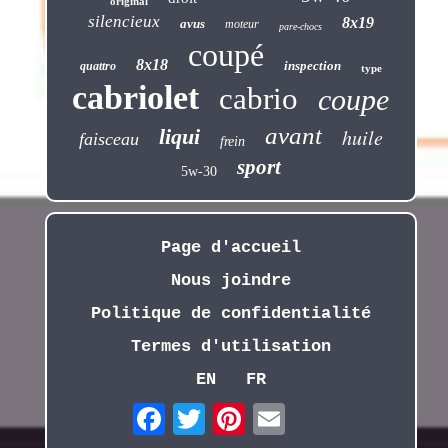
original
silencieux
8x19
avus
moteur
pare-chocs
coupé
8x18
inspection
quattro
type
cabriolet
cabrio
coupe
avant
liqui
huile
faisceau
frein
sport
5w-30
Page d'accueil
Nous joindre
Politique de confidentialité
Termes d'utilisation
EN
FR