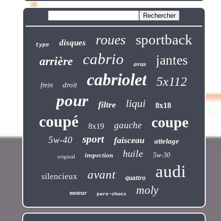
sportback
roues
disques
type
cabrio
jantes
arrière
avus
cabriolet
5x112
droit
frein
pour
liqui
filtre
8x18
coupé
coupe
gauche
8x19
sport
5w-40
faisceau
attelage
huile
inspection
5w-30
original
audi
avant
silencieux
quattro
moly
moteur
pare-chocs