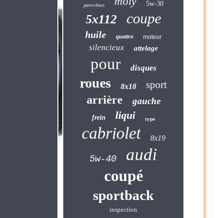
moly
5w-30
pare-chocs
coupe
5x112
huile
quattro
moteur
silencieux
attelage
pour
disques
roues
sport
8x18
arrière
gauche
liqui
frein
type
cabriolet
8x19
audi
5w-40
coupé
sportback
inspection