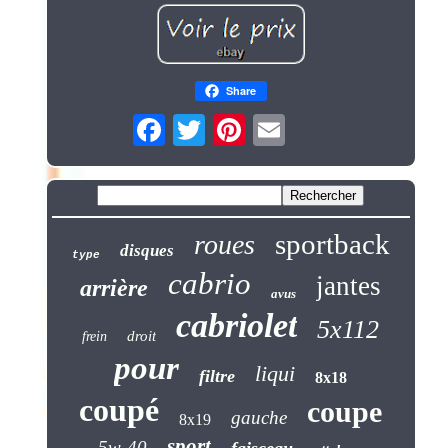
Share
sportback
roues
disques
type
cabrio
jantes
arrière
avus
cabriolet
5x112
droit
frein
pour
liqui
filtre
8x18
coupé
coupe
gauche
8x19
sport
5w-40
faisceau