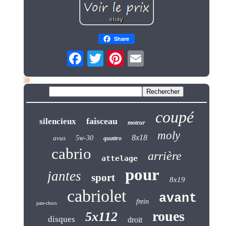
Share
coupé
faisceau
silencieux
moteur
moly
8x18
avus
5w-30
quattro
cabrio
arrière
attelage
pour
jantes
sport
8x19
cabriolet
avant
frein
pare-chocs
roues
5x112
disques
droit