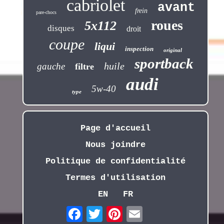
cabriolet
avant
frein
pare-chocs
roues
5x112
disques
droit
coupe
liqui
inspection
original
sportback
huile
gauche
filtre
audi
5w-40
type
Page d'accueil
Nous joindre
Politique de confidentialité
Termes d'utilisation
EN
FR