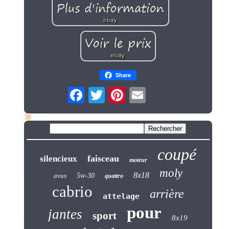
Share
coupé
faisceau
silencieux
moteur
moly
8x18
avus
5w-30
quattro
cabrio
arrière
attelage
pour
jantes
sport
8x19