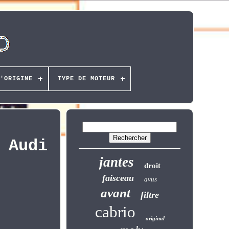
'ORIGINE
TYPE DE MOTEUR
 Audi
jantes
droit
faisceau
avus
avant
filtre
cabrio
original