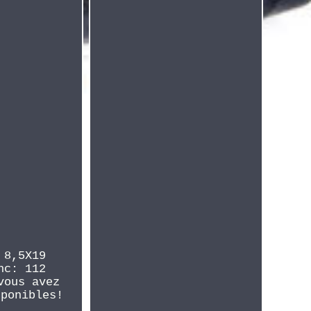
 8,5X19
nc: 112
vous avez
sponibles!