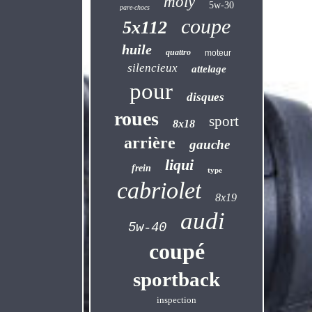
moly
5w-30
pare-chocs
coupe
5x112
huile
quattro
moteur
silencieux
attelage
pour
disques
roues
sport
8x18
arrière
gauche
liqui
frein
type
cabriolet
8x19
audi
5w-40
coupé
sportback
inspection