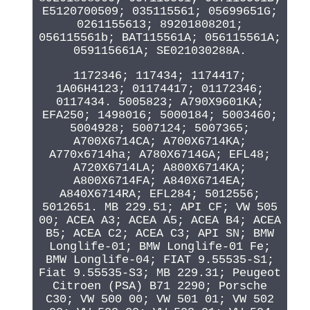
E5120700509; 035115561; 05699651G;
0261155613; 89201808201;
056115561b; BAT115561A; 056115561A;
059115661A; SE021030288A.
1172346; 117434; 1174417;
1A06H4123; 01174417; 01172346;
0117434. 5005823; A790X9601KA;
EFA250; 1498016; 5000184; 5003460;
5004928; 5007124; 5007365;
A700X6714CA; A700X6714KA;
A770x6714ha; A780X6714GA; EFL48;
A720X6714LA; A800X6714KA;
A800X6714FA; A840X6714EA;
A840X6714RA; EFL284; 5012556;
5012651. MB 229.51; API CF; VW 505
00; ACEA A3; ACEA A5; ACEA B4; ACEA
B5; ACEA C2; ACEA C3; API SN; BMW
Longlife-01; BMW Longlife-01 Fe;
BMW Longlife-04; FIAT 9.55535-S1;
Fiat 9.55535-S3; MB 229.31; Peugeot
Citroen (PSA) B71 2290; Porsche
C30; VW 500 00; VW 501 01; VW 502