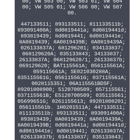
00; VW 503 00; VW 503 01; VW 504
00; VW 505 01; VW 506 00; VW 507
00.
447133511; 893133511; 811133511b;
893091400A; 8d0819441a; 8d0819441d;
893819439; 8d0819441; 8d0819441e;
8A0819439; 8A0819439B; 8A0819439A;
026133837A; 681296201; 034133837;
068129620A; 035133843; 34133837;
26133837A; 068129620/1; 26133837b;
069129620; BAT115561A; 056115561A;
059115661A; SE021030288A;
035115561G; 056115561G; 037115561A;
0028115351; 06A115561BDSF;
89201808900; 5120700509; 057115561;
037115561B; E5120700509; 035115561;
05699651G; 0261155613; 89201808201;
056115561b. 1H0201511A; 447133511;
811133511b; 893133511; 893091400A;
893819439; 8A0819439; 8A0819439A;
8A0819439B; 8d0819441a; 8d0819441d;
8d0819441e; 8d0819441; 026133837A;
026133837b; 034133837; 035133843;