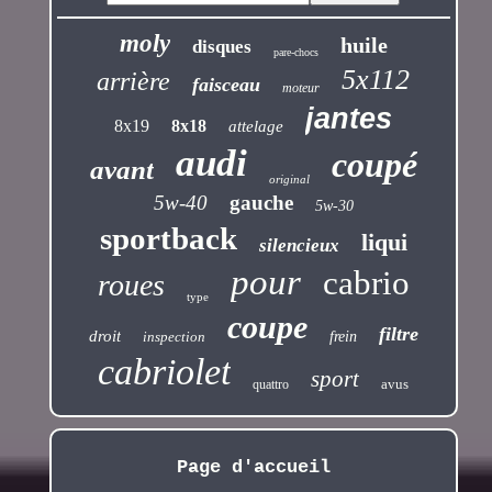
moly
huile
disques
pare-chocs
5x112
arrière
faisceau
moteur
jantes
8x19
8x18
attelage
audi
coupé
avant
original
5w-40
gauche
5w-30
sportback
liqui
silencieux
pour
cabrio
roues
type
coupe
filtre
droit
inspection
frein
cabriolet
sport
avus
quattro
Page d'accueil