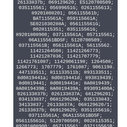
26133837b; 069129620; E5120700509;
035115561; 05699651G; 0261155613;
89201808201; 056115561b;
BAT115561A; 059115661A;
SE021030288A; 056115561G;
0028115351; 035115561G;
89201808900; 037115561A; 057115561;
06A115561BDSF; 5120700509;
037115561B; 056115561A; 56115562.
11421264508; 11421266773;
11421287836; 11421707779;
11421761087; 11429061198; 1264508;
1266773; 1707779; 1761087; 9061198.
447133511; 811133511b; 893133511;
8d0819441a; 8d0819441d; 893819439;
8d0819441; 8d0819441e; 8A0819439;
8A0819439B; 8A0819439A; 893091400A;
026133837b; 026133837A; 681296201;
034133837; 068129620A; 035133843;
34133837; 26133837A; 068129620/1;
26133837b; 069129620; 035115561G;
037115561A; 06A115561BDSF;
056115561G; 5120700509; 0028115351;
89201808900; 057115561; 037115561B;