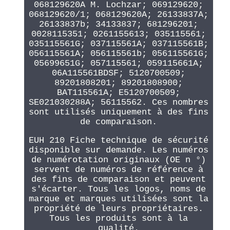
068129620A M. Lochzar; 069129620;
068129620/1; 068129620A; 26133837A;
26133837b; 34133837; 681296201;
0028115351; 0261155613; 035115561;
035115561G; 037115561A; 037115561B;
056115561A; 056115561b; 056115561G;
05699651G; 057115561; 059115661A;
06A115561BDSF; 5120700509;
89201808201; 89201808900;
BAT115561A; E5120700509;
SE021030288A; 56115562. Ces nombres
sont utilisés uniquement à des fins
de comparaison.
EUH 210 Fiche technique de sécurité
disponible sur demande. Les numéros
de numérotation originaux (OE n °)
servent de numéros de référence à
des fins de comparaison et peuvent
s'écarter. Tous les logos, noms de
marque et marques utilisées sont la
propriété de leurs propriétaires.
Tous les produits sont à la
qualité.