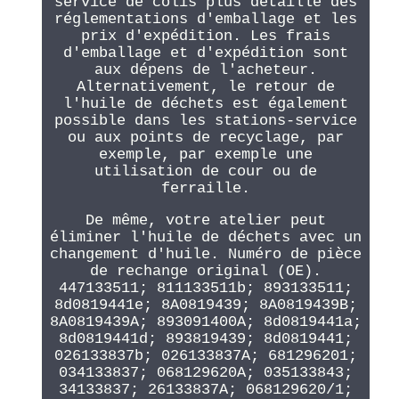
service de colis plus détaillé des
réglementations d'emballage et les
prix d'expédition. Les frais
d'emballage et d'expédition sont
aux dépens de l'acheteur.
Alternativement, le retour de
l'huile de déchets est également
possible dans les stations-service
ou aux points de recyclage, par
exemple, par exemple une
utilisation de cour ou de
ferraille.
De même, votre atelier peut
éliminer l'huile de déchets avec un
changement d'huile. Numéro de pièce
de rechange original (OE).
447133511; 811133511b; 893133511;
8d0819441e; 8A0819439; 8A0819439B;
8A0819439A; 893091400A; 8d0819441a;
8d0819441d; 893819439; 8d0819441;
026133837b; 026133837A; 681296201;
034133837; 068129620A; 035133843;
34133837; 26133837A; 068129620/1;