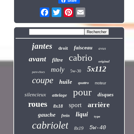
Share
jantes
faisceau
droit
avus
cabrio
avant
filtre
original
5x112
moly
5w-30
pare-chocs
coupe
huile
quattro
moteur
pour
silencieux
disques
attelage
roues
arrière
sport
8x18
liqui
gauche
frein
type
cabriolet
5w-40
8x19