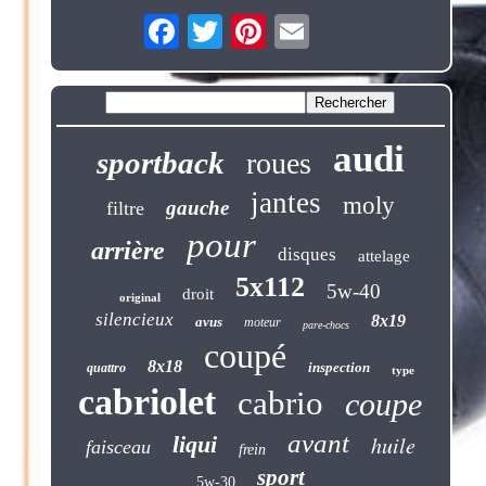
audi
sportback
roues
jantes
moly
gauche
filtre
pour
arrière
disques
attelage
5x112
5w-40
droit
original
silencieux
8x19
avus
moteur
pare-chocs
coupé
8x18
inspection
quattro
type
cabriolet
cabrio
coupe
avant
liqui
huile
faisceau
frein
sport
5w-30