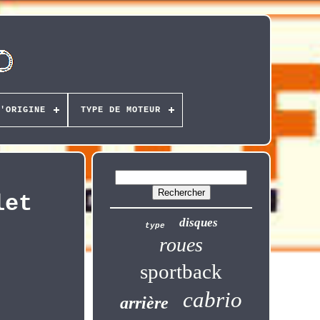
'ORIGINE
TYPE DE MOTEUR
let
disques
type
roues
sportback
cabrio
arrière