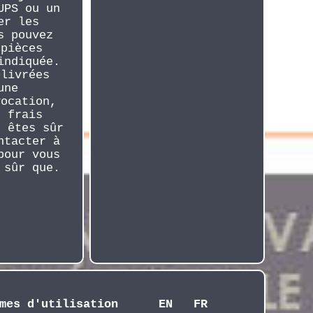
UPS ou un
er les
s pouvez
 pièces
indiquée.
 livrées
une
vocation,
s frais
s êtes sûr
ntacter à
pour vous
 sûr que.
mes d'utilisation
EN
FR