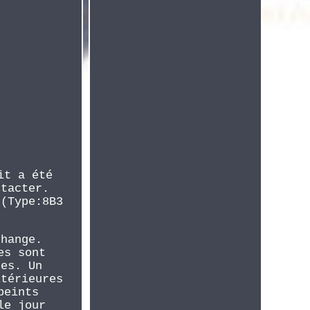
it a été
ntacter.
 (Type:8B3
change.
es sont
tes. Un
ltérieures
peints
le jour