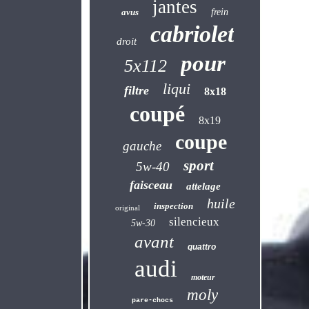
jantes
avus
frein
cabriolet
droit
pour
5x112
liqui
filtre
8x18
coupé
8x19
coupe
gauche
sport
5w-40
faisceau
attelage
huile
inspection
original
silencieux
5w-30
avant
quattro
audi
moteur
moly
pare-chocs