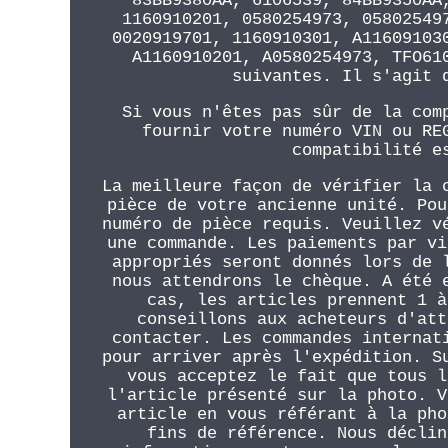
83BB9380AA, 6106539, 84BB9350AA
1160910201, 0580254973, 05802549
0020919701, 1160910301, A11609103
A1160910201, A0580254973, TFO61
suivantes. Il s'agit 
Si vous n'êtes pas sûr de la com
fournir votre numéro VIN ou RE
compatibilité e
La meilleure façon de vérifier la 
pièce de votre ancienne unité. Pou
numéro de pièce requis. Veuillez v
une commande. Les paiements par vi
appropriés seront donnés lors de 
nous attendrons le chèque. A été 
cas, les articles prennent 1 à
conseillons aux acheteurs d'att
contacter. Les commandes internat
pour arriver après l'expédition. S
vous acceptez le fait que tous l
l'article présenté sur la photo. V
article en vous référant à la pho
fins de référence. Nous déclin