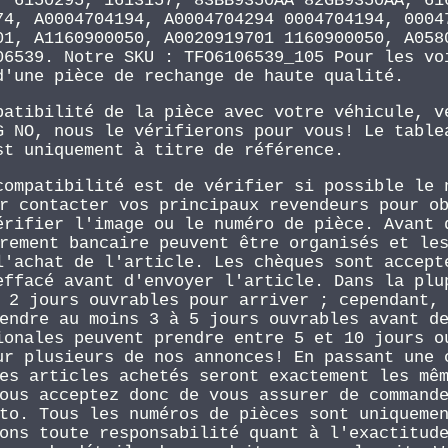
, 6150295, 1613157, 83BB9350AA 82GB9350AA, 61
74, A0004704194, A0004704294 0004704194, 0004
01, A1160900050, A0020919701 1160900050, A058
06539. Notre SKU : TFO6106539_105 Pour les vo
d'une pièce de rechange de haute qualité.
patibilité de la pièce avec votre véhicule, v
G NO, nous le vérifierons pour vous! Le table
st uniquement à titre de référence.
compatibilité est de vérifier si possible le 
r contacter vos principaux revendeurs pour o
érifier l'image ou le numéro de pièce. Avant 
rement bancaire peuvent être organisés et le
l'achat de l'article. Les chèques sont accept
effacé avant d'envoyer l'article. Dans la plu
 2 jours ouvrables pour arriver ; cependant,
endre au moins 3 à 5 jours ouvrables avant d
ionales peuvent prendre entre 5 et 10 jours o
ur plusieurs de nos annonces! En passant une 
es articles achetés seront exactement les mê
ous acceptez donc de vous assurer de command
to. Tous les numéros de pièces sont uniqueme
ons toute responsabilité quant à l'exactitud