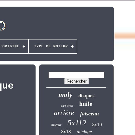
'ORIGINE
TYPE DE MOTEUR
que
moly
disques
huile
pare-chocs
arrière
faisceau
5x112
8x19
moteur
8x18
attelage