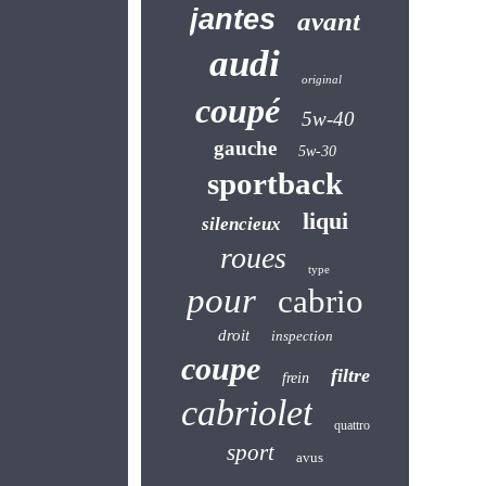
jantes
avant
audi
original
coupé
5w-40
gauche
5w-30
sportback
liqui
silencieux
roues
type
pour
cabrio
droit
inspection
coupe
filtre
frein
cabriolet
quattro
sport
avus