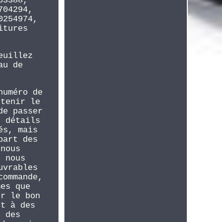
63388,
704294,
0254974,
itures
euillez
au de
numéro de
btenir le
de passer
s détails
és, mais
part des
 nous
e nous
uvrables
commande,
mes que
er le bon
nt à des
e des