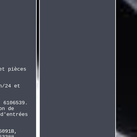
et pièces
h/24 et
: 6106539.
on de
 d'entrées
6091B,