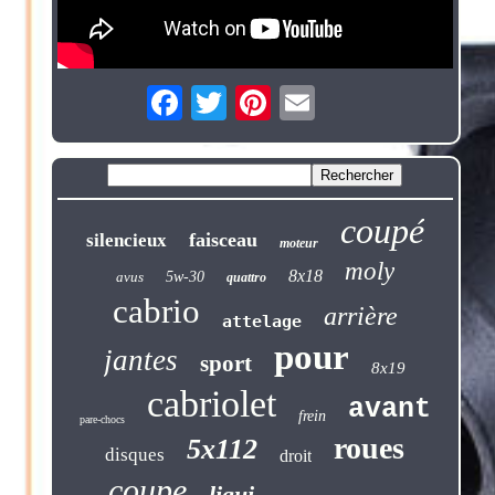
coupé
faisceau
silencieux
moteur
moly
8x18
avus
5w-30
quattro
cabrio
arrière
attelage
pour
jantes
sport
8x19
cabriolet
avant
frein
pare-chocs
roues
5x112
disques
droit
coupe
liqui