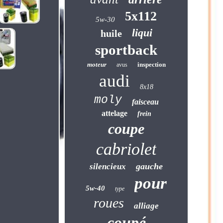
5x112
5w-30
liqui
huile
sportback
moteur
inspection
avus
audi
8x18
moly
faisceau
attelage
frein
coupe
cabriolet
gauche
silencieux
pour
5w-40
type
roues
alliage
coupé