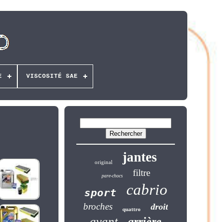
E
VISCOSITÉ SAE
jantes
original
filtre
pare-chocs
cabrio
sport
broches
droit
quattro
avant
arrière