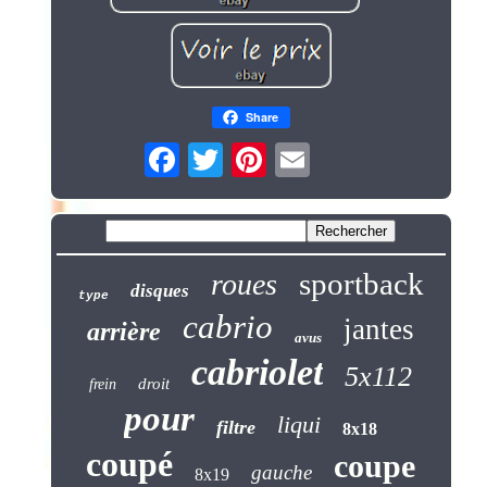
Share
sportback
roues
disques
type
cabrio
jantes
arrière
avus
cabriolet
5x112
droit
frein
pour
liqui
filtre
8x18
coupé
coupe
gauche
8x19