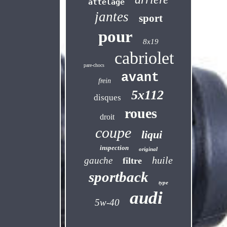
attelage
jantes
sport
pour
8x19
cabriolet
pare-chocs
avant
frein
5x112
disques
roues
droit
coupe
liqui
inspection
original
huile
gauche
filtre
sportback
type
audi
5w-40