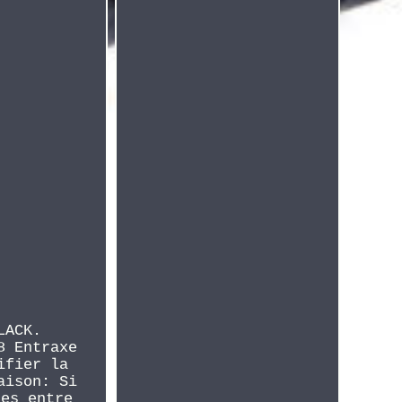
LACK.
8 Entraxe
ifier la
aison: Si
ses entre