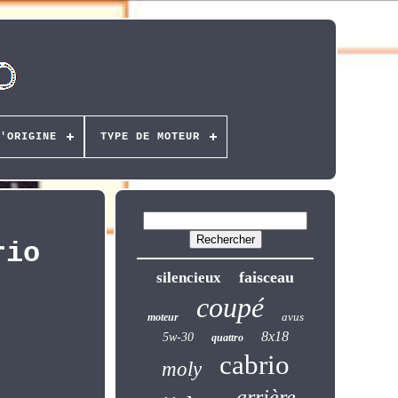
'ORIGINE
TYPE DE MOTEUR
rio
faisceau
silencieux
coupé
avus
moteur
8x18
5w-30
quattro
cabrio
moly
arrière