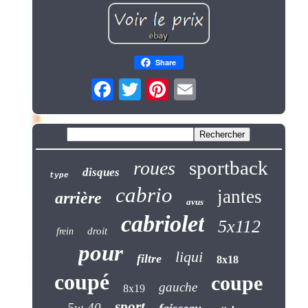
Share
sportback
roues
disques
type
cabrio
jantes
arrière
avus
cabriolet
5x112
droit
frein
pour
liqui
filtre
8x18
coupé
coupe
gauche
8x19
sport
5w-40
faisceau