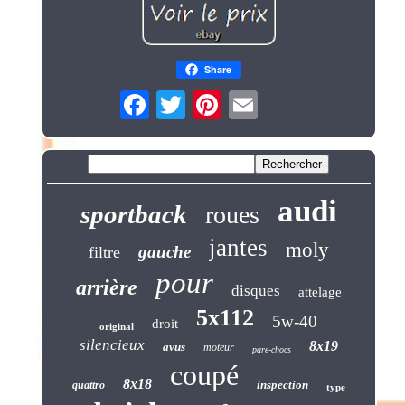
Share
audi
sportback
roues
jantes
moly
gauche
filtre
pour
arrière
disques
attelage
5x112
5w-40
droit
original
silencieux
8x19
avus
moteur
pare-chocs
coupé
8x18
inspection
quattro
type