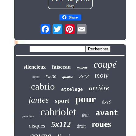
Share
coupé
faisceau
silencieux
moteur
moly
8x18
avus
5w-30
quattro
cabrio
arrière
attelage
pour
jantes
sport
8x19
cabriolet
avant
frein
pare-chocs
roues
5x112
disques
droit
coupe