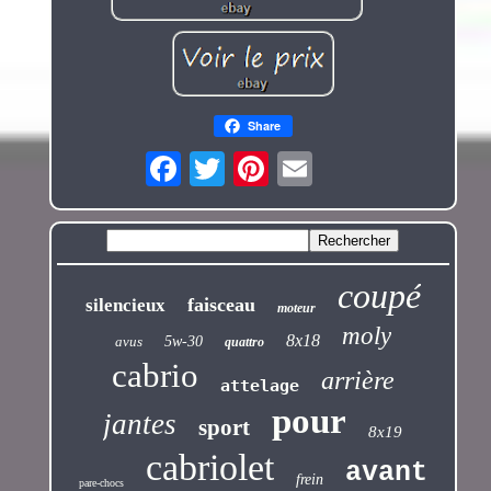
Share
coupé
faisceau
silencieux
moteur
moly
8x18
avus
5w-30
quattro
cabrio
arrière
attelage
pour
jantes
sport
8x19
cabriolet
avant
frein
pare-chocs